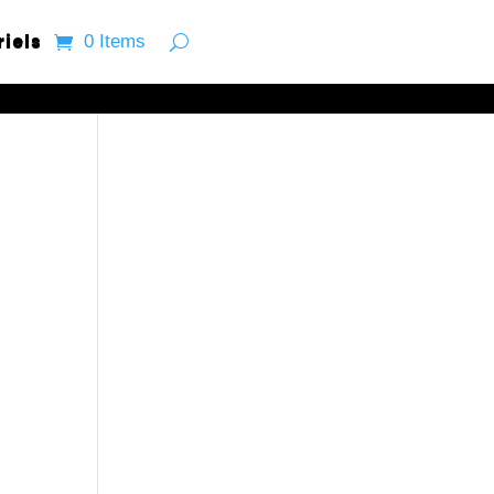
riels
0 Items