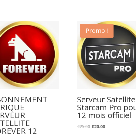
Promo !
BONNEMENT
Serveur Satellite
FRIQUE
Starcam Pro po
ERVEUR
12 mois officiel 
TELLITE
Original
Current
€
25.00
€
20.00
OREVER 12
price
price