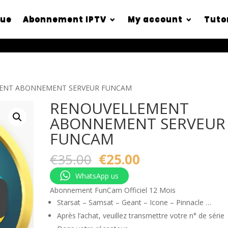
que
Abonnement IPTV
My account
Tuto
ENT ABONNEMENT SERVEUR FUNCAM
RENOUVELLEMENT
ABONNEMENT SERVEUR
FUNCAM
Original
Current
€
35.00
€
25.00
price
price
WhatsApp us
was:
is:
€35.00.
€25.00.
Abonnement FunCam Officiel 12 Mois
Starsat – Samsat – Geant – Icone – Pinnacle …
Après l’achat, veuillez transmettre votre n° de série