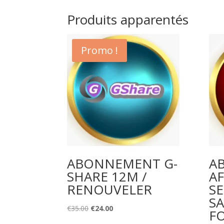
Produits apparentés
Promo !
ABONNEMENT G-
A
SHARE 12M /
A
RENOUVELER
S
SA
Original
Current
€
35.00
€
24.00
F
price
price