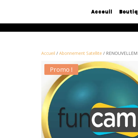
Acceuil
Bouti
Accueil
/
Abonnement Satellite
/ RENOUVELLEM
Promo !