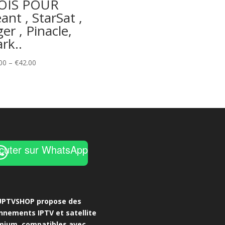
OIS POUR
was:
is:
ant , StarSat ,
€25.00.
€20.00.
ger , Pinacle,
ark..
Price
00
–
€
42.00
range:
€30.00
through
€42.00
cuter sur WhatsApp
UPTVSHOP propose des
nnements IPTV et satellite
mium, compatibles avec