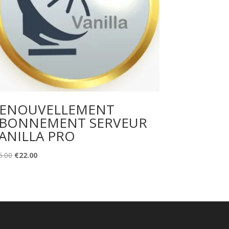
ENOUVELLEMENT
BONNEMENT SERVEUR
ANILLA PRO
Original
Current
5.00
€
22.00
price
price
was:
is:
€35.00.
€22.00.