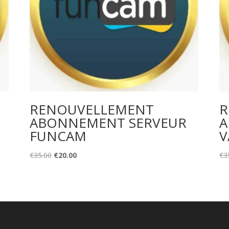
RENOUVELLEMENT
R
ABONNEMENT SERVEUR
A
FUNCAM
V
Original
Current
€
35.00
€
20.00
€
3
price
price
was:
is:
€35.00.
€20.00.