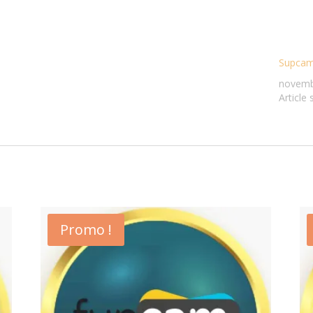
Supcam
novemb
Article 
Promo !