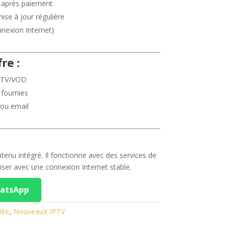
après paiement
se à jour régulière
nnexion Internet)
re :
PTV/VOD
 fournies
 ou email
enu intégré. Il fonctionne avec des services de
liser avec une connexion Internet stable.
hatsApp
ite
,
NouveauX IPTV