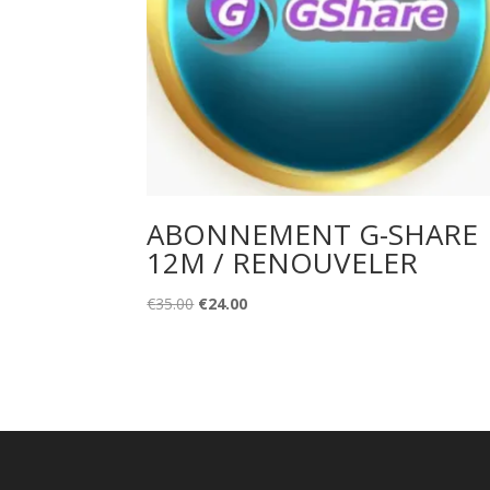
ABONNEMENT G-SHARE
12M / RENOUVELER
Original
Current
€
35.00
€
24.00
price
price
was:
is:
€35.00.
€24.00.