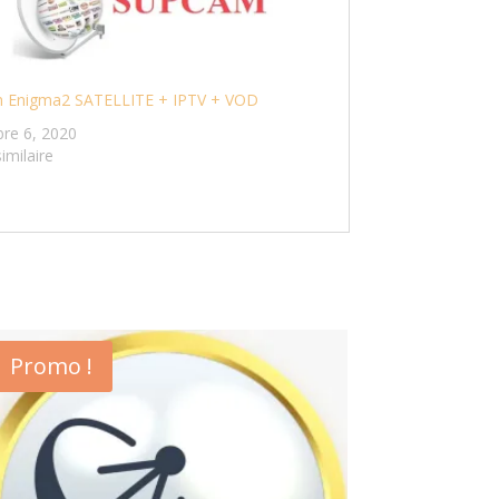
 Enigma2 SATELLITE + IPTV + VOD
re 6, 2020
similaire
Promo !