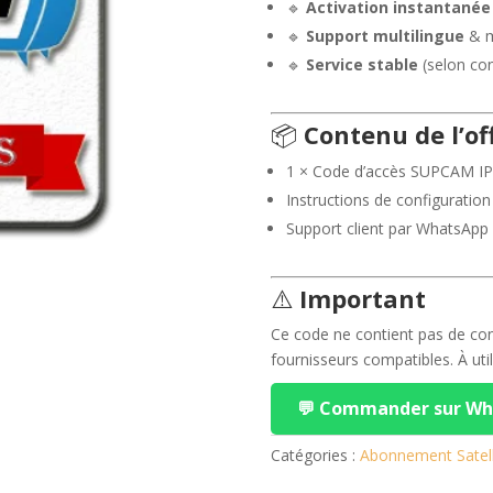
🔹
Activation instantanée
🔹
Support multilingue
& mi
🔹
Service stable
(selon co
📦
Contenu de l’off
1 × Code d’accès SUPCAM I
Instructions de configuration
Support client par WhatsApp
⚠️
Important
Ce code ne contient pas de cont
fournisseurs compatibles. À uti
💬 Commander sur W
Catégories :
Abonnement Satell