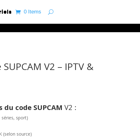
riels
0 Items
 SUPCAM V2 – IPTV &
urrent
ice
es du code SUPCAM
V2 :
5.00.
 séries, sport)
K (selon source)