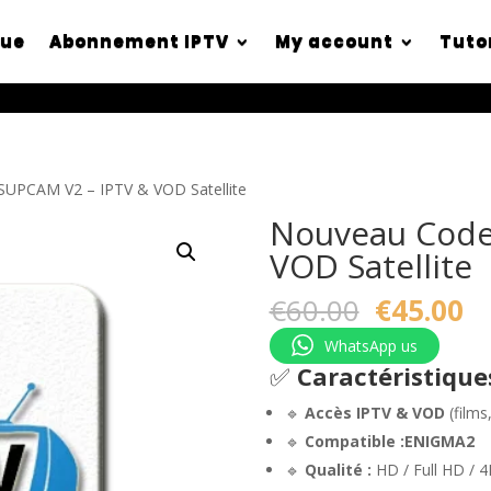
que
Abonnement IPTV
My account
Tuto
UPCAM V2 – IPTV & VOD Satellite
Nouveau Code
VOD Satellite
Original
C
€
60.00
€
45.00
price
pr
WhatsApp us
was:
is:
✅
Caractéristiqu
€60.00.
€4
🔹
Accès IPTV & VOD
(films,
🔹
Compatible :ENIGMA2
🔹
Qualité :
HD / Full HD / 4