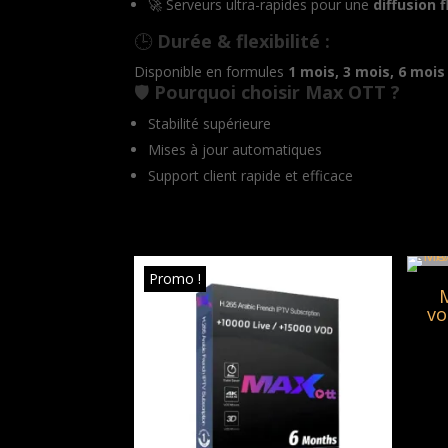
🚀 Serveurs ultra-rapides pour une
diffusion 
🕒
Durée & flexibilité :
Disponible en formules
1 mois, 3 mois, 6 mois
🛡️
Pourquoi choisir Max OTT ?
Stabilité supérieure
Mises à jour automatiques
Support client rapide et efficace
Promo !
Pro
M
vo