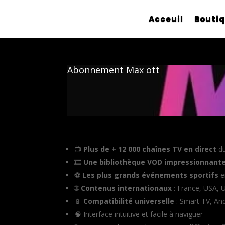
Acceuil
Bouti
Abonnement Max ott
📺
Plus de + 12 000 chaînes TV en direct
d
🎞️
Une bibliothèque VOD impressionnant
⚽️
Les plus grands événements sportifs
e
🌐
Contenus internationaux
: France, USA, 
📱
Compatibilité universelle
: Smart TV, And
🧠 Interface intuitive et facile à naviguer