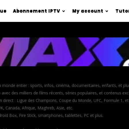
que
Abonnement IPTV
My account
Tuto
u monde entier : sports, infos, cinéma, documentaires, enfants, et pl
e
avec des milliers de films récents, séries populaires, et contenus excl
n direct : Ligue des Champions, Coupe du Monde, UFC, Formule 1, et
UK, Canada, Afrique, Maghreb, Asie, etc.
roid Box, Fire Stick, smartphones, tablettes, PC et plus.