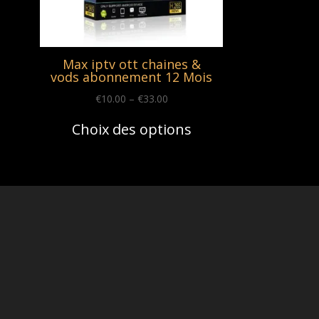
Max iptv ott chaines &
vods abonnement 12 Mois
Price
€
10.00
–
€
33.00
range:
Choix des options
€10.00
through
€33.00