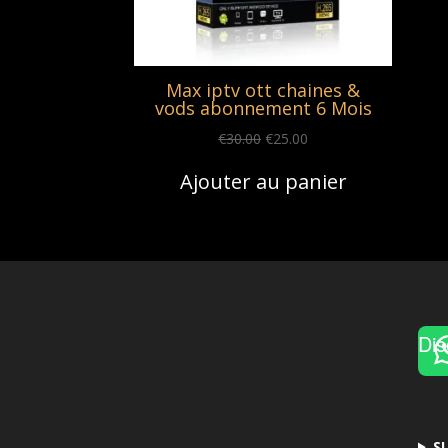
Max iptv ott chaines &
vods abonnement 6 Mois
Original
Current
€
30.00
€
25.00
price
price
Ajouter au panier
was:
is:
€30.00.
€25.00.
Dis
S