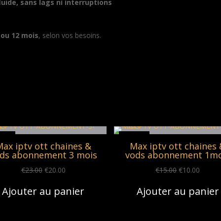
fluide, sans lags ni interruptions
 ou 12 mois
, selon vos besoins.
mo !
Promo !
ax iptv ott chaines &
Max iptv ott chaines
ds abonnement 3 mois
vods abonnement 1mo
Original
Current
Original
Curren
€
23.00
€
20.00
€
15.00
€
10.00
price
price
price
price
Ajouter au panier
Ajouter au panier
was:
is:
was:
is:
€23.00.
€20.00.
€15.00.
€10.00