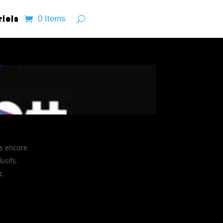
riels
0 Items
us encore.
usifs.
c.