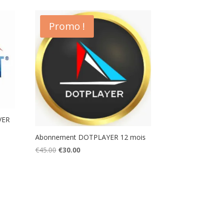
Promo !
VER
Abonnement DOTPLAYER 12 mois
Original
Current
€
45.00
€
30.00
price
price
was:
is:
€45.00.
€30.00.