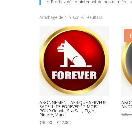
⚡ Profitez dès maintenant de nos dernières o
Affichage de 1–9 sur 76 résultats
ABONNEMENT AFRIQUE SERVEUR
ABON
SATELLITE FOREVER 12 MOIS
AND
POUR Geant , StarSat , Tiger ,
€
35.
Pinacle, Viark..
Price
€
30.00
–
€
42.00
range: