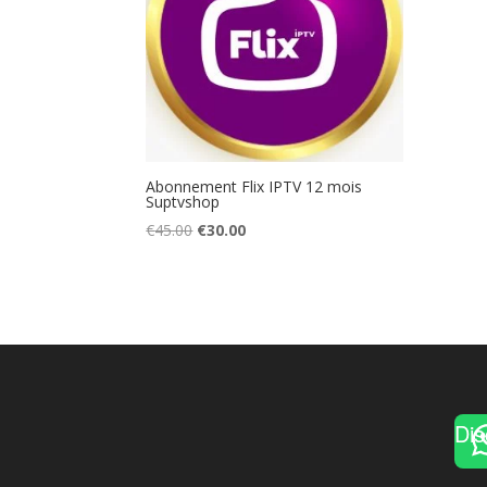
Abonnement Flix IPTV 12 mois
Suptvshop
Original
Current
€
45.00
€
30.00
price
price
was:
is:
€45.00.
€30.00.
Dis