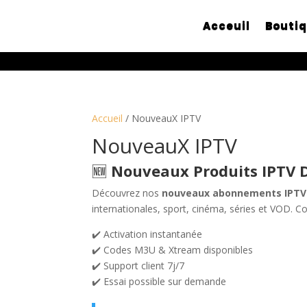
Acceuil
Bouti
Accueil
/ NouveauX IPTV
NouveauX IPTV
🆕
Nouveaux Produits IPTV D
Découvrez nos
nouveaux abonnements IPTV
internationales, sport, cinéma, séries et VOD. C
✔️ Activation instantanée
✔️ Codes M3U & Xtream disponibles
✔️ Support client 7j/7
✔️ Essai possible sur demande