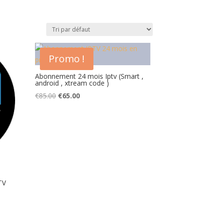
Promo !
Abonnement 24 mois Iptv (Smart ,
android , xtream code )
Original
Current
€
85.00
€
65.00
price
price
was:
is:
€85.00.
€65.00.
TV