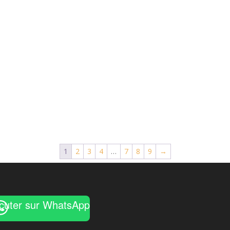
1
2
3
4
…
7
8
9
→
cuter sur WhatsApp