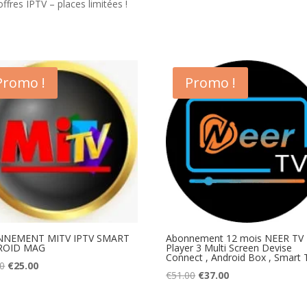
ffres IPTV – places limitées !
Promo !
Promo !
NEMENT MITV IPTV SMART
Abonnement 12 mois NEER TV
ROID MAG
Player 3 Multi Screen Devise
Connect , Android Box , Smart 
Original
Current
00
€
25.00
Original
Current
€
51.00
€
37.00
price
price
price
price
was:
is:
was:
is: