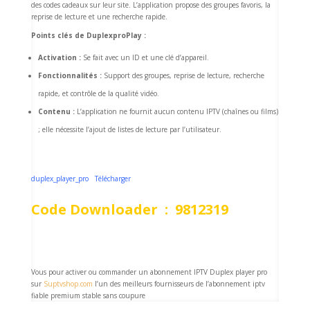
des codes cadeaux sur leur site. L’application propose des groupes favoris, la
reprise de lecture et une recherche rapide.
Points clés de DuplexproPlay :
Activation :
Se fait avec un ID et une clé d’appareil.
Fonctionnalités :
Support des groupes, reprise de lecture, recherche
rapide, et contrôle de la qualité vidéo.
Contenu :
L’application ne fournit aucun contenu IPTV (chaînes ou films)
; elle nécessite l’ajout de listes de lecture par l’utilisateur.
duplex_player_pro
Télécharger
Code Downloader : 9812319
Vous pour activer ou commander un abonnement IPTV Duplex player pro
sur
Suptvshop.com
l’un des meilleurs fournisseurs de l’abonnement iptv
fiable premium stable sans coupure