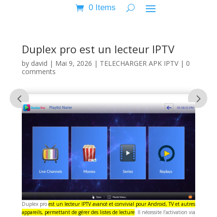
0 Items
Duplex pro est un lecteur IPTV
by
david
|
Mai 9, 2026
|
TELECHARGER APK IPTV
|
0
comments
Duplex pro
est un lecteur IPTV avancé et convivial pour Android, TV et autres
appareils, permettant de gérer des listes de lecture
. Il nécessite l’activation via