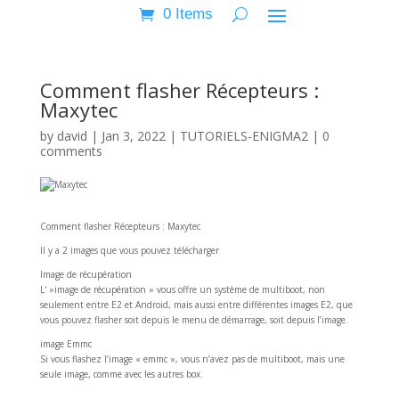
0 Items
Comment flasher Récepteurs :
Maxytec
by
david
|
Jan 3, 2022
|
TUTORIELS-ENIGMA2
|
0
comments
Comment flasher Récepteurs : Maxytec
Il y a 2 images que vous pouvez télécharger
Image de récupération
L' »image de récupération » vous offre un système de multiboot, non
seulement entre E2 et Android, mais aussi entre différentes images E2, que
vous pouvez flasher soit depuis le menu de démarrage, soit depuis l’image.
image Emmc
Si vous flashez l’image « emmc », vous n’avez pas de multiboot, mais une
seule image, comme avec les autres box.