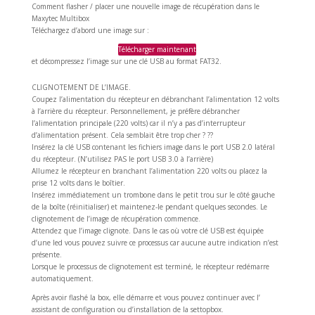
Comment flasher / placer une nouvelle image de récupération dans le
Maxytec Multibox
Téléchargez d’abord une image sur :
Télécharger maintenant
et décompressez l’image sur une clé USB au format FAT32.
CLIGNOTEMENT DE L’IMAGE.
Coupez l’alimentation du récepteur en débranchant l’alimentation 12 volts
à l’arrière du récepteur. Personnellement, je préfère débrancher
l’alimentation principale (220 volts) car il n’y a pas d’interrupteur
d’alimentation présent. Cela semblait être trop cher ? ??
Insérez la clé USB contenant les fichiers image dans le port USB 2.0 latéral
du récepteur. (N’utilisez PAS le port USB 3.0 à l’arrière)
Allumez le récepteur en branchant l’alimentation 220 volts ou placez la
prise 12 volts dans le boîtier.
Insérez immédiatement un trombone dans le petit trou sur le côté gauche
de la boîte (réinitialiser) et maintenez-le pendant quelques secondes. Le
clignotement de l’image de récupération commence.
Attendez que l’image clignote. Dans le cas où votre clé USB est équipée
d’une led vous pouvez suivre ce processus car aucune autre indication n’est
présente.
Lorsque le processus de clignotement est terminé, le récepteur redémarre
automatiquement.
Après avoir flashé la box, elle démarre et vous pouvez continuer avec l’
assistant de configuration ou d’installation de la settopbox.