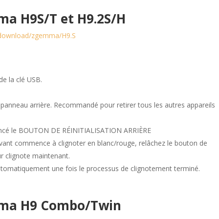
a H9S/T et H9.2S/H
g/download/zgemma/H9.S
de la clé USB.
 panneau arrière. Recommandé pour retirer tous les autres appareils
nfoncé le BOUTON DE RÉINITIALISATION ARRIÈRE
l avant commence à clignoter en blanc/rouge, relâchez le bouton de
eur clignote maintenant.
utomatiquement une fois le processus de clignotement terminé.
ma H9 Combo/Twin