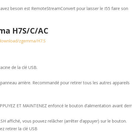
avez besoin est RemoteStreamConvert pour laisser le I55 faire son
ma H7S/C/AC
g/download/zgemma/H7.S
acine de la clé USB.
 panneau arrière. Recommandé pour retirer tous les autres appareils
APPUYEZ ET MAINTENEZ enfoncé le bouton d’alimentation avant derr
SH affiché, vous pouvez relâcher (arrêter d’appuyer) sur le bouton.
ez retirer la clé USB