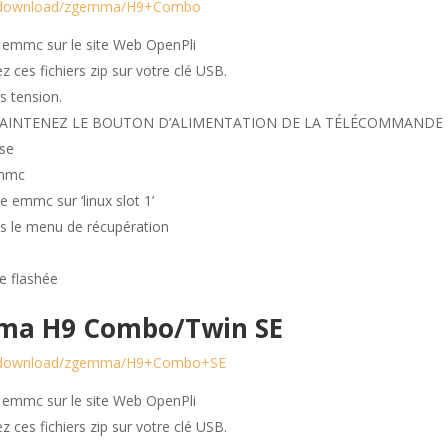
rg/download/zgemma/H9+Combo
t emmc sur le site Web OpenPli
 ces fichiers zip sur votre clé USB.
s tension.
EZ ET MAINTENEZ LE BOUTON D’ALIMENTATION DE LA TÉLÉCOMMANDE
sse
emmc
e emmc sur ‘linux slot 1’
ns le menu de récupération
ge flashée
ma H9 Combo/Twin SE
org/download/zgemma/H9+Combo+SE
t emmc sur le site Web OpenPli
 ces fichiers zip sur votre clé USB.