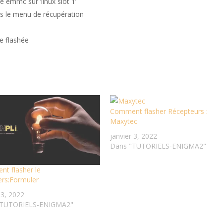
e emmc sur ‘linux slot 1’
ns le menu de récupération
ge flashée
Comment flasher Récepteurs :
Maxytec
janvier 3, 2022
Dans "TUTORIELS-ENIGMA2"
t flasher le
ers:Formuler
 3, 2022
"TUTORIELS-ENIGMA2"