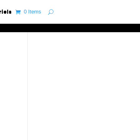
riels
0 Items