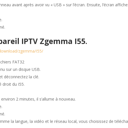
neau avant après avoir vu « USB » sur l’écran. Ensuite, l’écran affiche
e.
né.
areil IPTV Zgemma I55.
g/download/zgemma/I55/
ichiers FAT32
enu sur un disque USB.
et déconnectez la clé.
 droit du I55.
 environ 2 minutes, il s’allume à nouveau.
e.
né.
mme la langue, la vidéo et le réseau local, vous choisissez de téléch