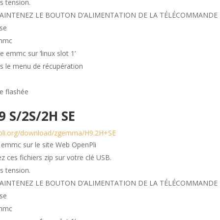
s tension.
EZ ET MAINTENEZ LE BOUTON D’ALIMENTATION DE LA TÉLÉCOMMANDE
sse
emmc
e emmc sur ‘linux slot 1’
ns le menu de récupération
ge flashée
 S/2S/2H SE
npli.org/download/zgemma/H9.2H+SE
t emmc sur le site Web OpenPli
 ces fichiers zip sur votre clé USB.
s tension.
EZ ET MAINTENEZ LE BOUTON D’ALIMENTATION DE LA TÉLÉCOMMANDE
sse
emmc