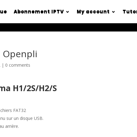
que
Abonnement IPTV
My account
Tuto
 Openpli
2
|
0 comments
ma H1/2S/H2/S
ichiers FAT32
enu sur un disque USB.
u arrière.