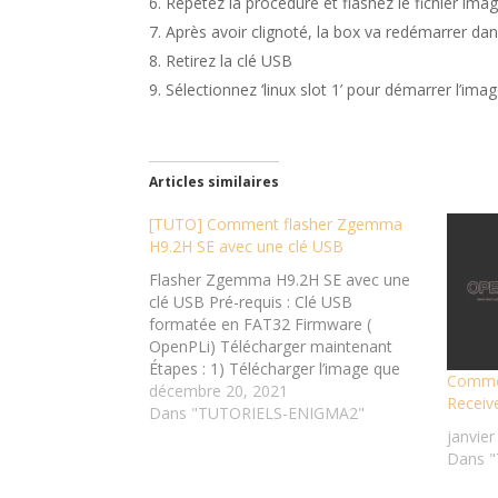
Répétez la procédure et flashez le fichier imag
Après avoir clignoté, la box va redémarrer da
Retirez la clé USB
Sélectionnez ‘linux slot 1’ pour démarrer l’ima
Articles similaires
[TUTO] Comment flasher Zgemma
H9.2H SE avec une clé USB
Flasher Zgemma H9.2H SE avec une
clé USB Pré-requis : Clé USB
formatée en FAT32 Firmware (
OpenPLi) Télécharger maintenant
Étapes : 1) Télécharger l’image que
Commen
vous voulez pour votre Zgemma
décembre 20, 2021
Receiv
H9.2H SE 2) Décompresser l’archive
Dans "TUTORIELS-ENIGMA2"
de l’image que vous avez télécharger ,
janvier
vous aurez un dossier “ZGEMMA”
Dans 
3) Copier le dossier “ZGEMMA” vers