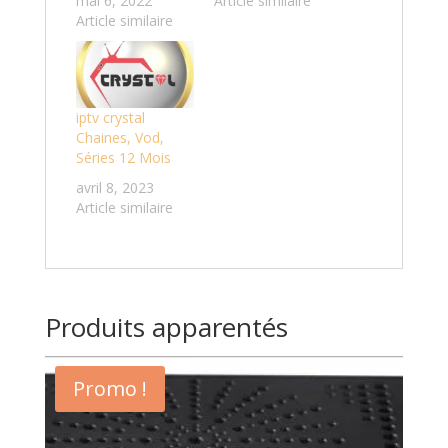
mai 6, 2022
Article similaire
Article similaire
iptv crystal
Chaines, Vod,
Séries 12 Mois
avril 8, 2023
Article similaire
Produits apparentés
Promo !