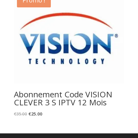
Promo !
Abonnement Code VISION
CLEVER 3 S IPTV 12 Mois
Original
Current
€
35.00
€
25.00
price
price
was:
is:
€35.00.
€25.00.