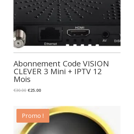
Abonnement Code VISION
CLEVER 3 Mini + IPTV 12
Mois
Original
Current
€
30.00
€
25.00
price
price
was:
is:
€30.00.
€25.00.
Promo !