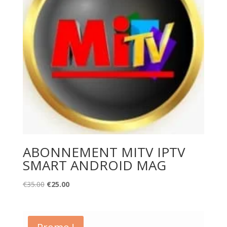
ABONNEMENT MITV IPTV
SMART ANDROID MAG
Original
Current
€
35.00
€
25.00
price
price
was:
is:
€35.00.
€25.00.