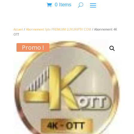
0 Items
Accueil
/
Abonnement Iptv PREMUIM LUXURIPTV.COM
/ Abonnement 4K
OTT
Promo !