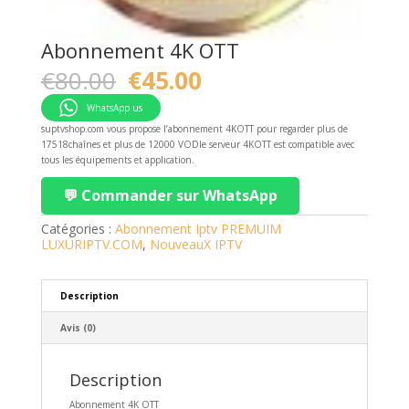
Abonnement 4K OTT
Original
Current
€
80.00
€
45.00
price
price
was:
is:
WhatsApp us
€80.00.
€45.00.
suptvshop.com vous propose l’abonnement 4KOTT pour regarder plus de
17518chaînes et plus de 12000 VODle serveur 4KOTT est compatible avec
tous les équipements et application.
💬 Commander sur WhatsApp
Catégories :
Abonnement Iptv PREMUIM
LUXURIPTV.COM
,
NouveauX IPTV
Description
Avis (0)
Description
Abonnement 4K OTT