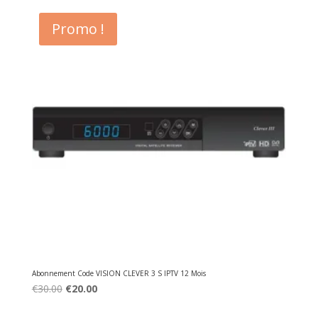
€35.00.
€25.00.
Promo !
Abonnement Code VISION CLEVER 3 S IPTV 12 Mois
Original
Current
€
30.00
€
20.00
price
price