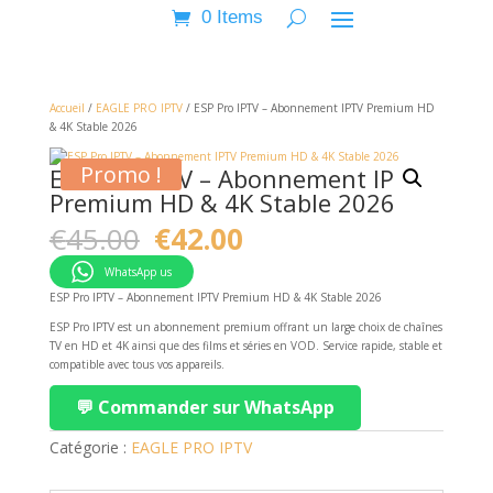
0 Items
Accueil
/
EAGLE PRO IPTV
/ ESP Pro IPTV – Abonnement IPTV Premium HD
& 4K Stable 2026
Promo !
ESP Pro IPTV – Abonnement IPTV
Premium HD & 4K Stable 2026
Original
Current
€
45.00
€
42.00
price
price
was:
is:
WhatsApp us
€45.00.
€42.00.
ESP Pro IPTV – Abonnement IPTV Premium HD & 4K Stable 2026
ESP Pro IPTV est un abonnement premium offrant un large choix de chaînes
TV en HD et 4K ainsi que des films et séries en VOD. Service rapide, stable et
compatible avec tous vos appareils.
💬 Commander sur WhatsApp
Catégorie :
EAGLE PRO IPTV