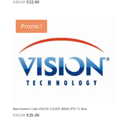
Original
Current
€
45.00
€
22.00
price
price
was:
is:
€45.00.
€22.00.
Promo !
Abonnement Code VISION CLEVER 4MINI IPTV 12 Mois
Original
Current
€
35.00
€
25.00
price
price
was:
is: