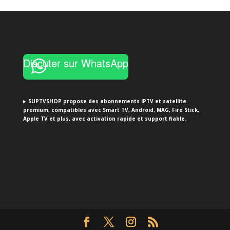
was:
is:
€30.00.
€20.00.
Discuter sur WhatsApp
SUPTVSHOP propose des abonnements IPTV et satellite
premium, compatibles avec Smart TV, Android, MAG, Fire Stick,
Apple TV et plus, avec activation rapide et support fiable.