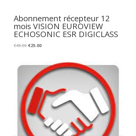
Abonnement récepteur 12
mois VISION EUROVIEW
ECHOSONIC ESR DIGICLASS
Original
Current
€
45.00
€
25.00
price
price
was:
is:
€45.00.
€25.00.