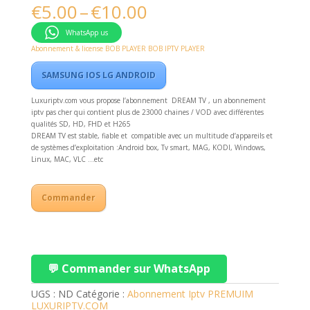
Price
€
5.00
–
€
10.00
range:
€5.00
WhatsApp us
through
Abonnement & license BOB PLAYER BOB IPTV PLAYER
€10.00
SAMSUNG IOS LG ANDROID
Luxuriptv.com vous propose l’abonnement DREAM TV , un abonnement
iptv pas cher qui contient plus de 23000 chaines / VOD avec différentes
qualités SD, HD, FHD et H265
DREAM TV est stable, fiable et compatible avec un multitude d’appareils et
de systèmes d’exploitation :Android box, Tv smart, MAG, KODI, Windows,
Linux, MAC, VLC …etc
Commander
💬 Commander sur WhatsApp
UGS :
ND
Catégorie :
Abonnement Iptv PREMUIM
LUXURIPTV.COM