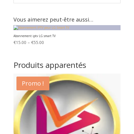
Vous aimerez peut-être aussi…
Abonnement iptv LG smart TV
Price
€
15.00
–
€
55.00
range:
€15.00
Produits apparentés
through
€55.00
Promo !