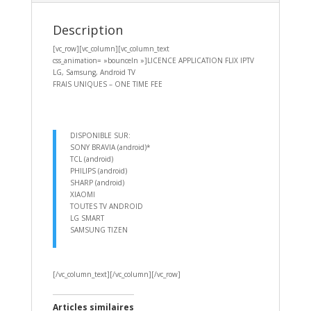
Description
[vc_row][vc_column][vc_column_text
css_animation= »bounceIn »]LICENCE APPLICATION FLIX IPTV
LG, Samsung, Android TV
FRAIS UNIQUES – ONE TIME FEE
DISPONIBLE SUR:
SONY BRAVIA (android)*
TCL (android)
PHILIPS (android)
SHARP (android)
XIAOMI
TOUTES TV ANDROID
LG SMART
SAMSUNG TIZEN
[/vc_column_text][/vc_column][/vc_row]
Articles similaires