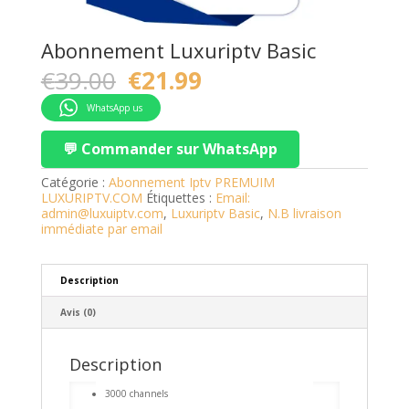
Abonnement Luxuriptv Basic
Original
Current
€
39.00
€
21.99
price
price
was:
is:
WhatsApp us
€39.00.
€21.99.
💬 Commander sur WhatsApp
Catégorie :
Abonnement Iptv PREMUIM
LUXURIPTV.COM
Étiquettes :
Email:
admin@luxuiptv.com
,
Luxuriptv Basic
,
N.B livraison
immédiate par email
Description
Avis (0)
Description
3000 channels