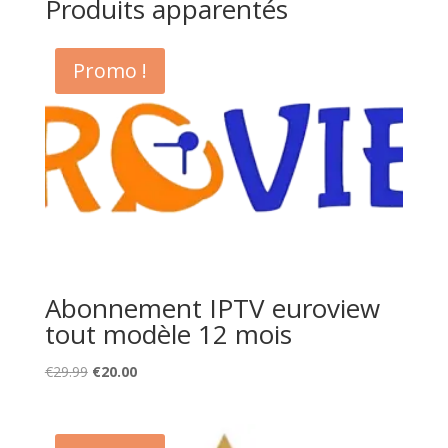
Produits apparentés
Promo !
Abonnement IPTV euroview
tout modèle 12 mois
Original
Current
€
29.99
€
20.00
price
price
was:
is:
€29.99.
€20.00.