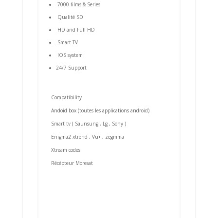
7000 films & Series
Qualité SD
HD and Full HD
Smart TV
IOS system
24/7 Support
Compatibility
Andoid box (toutes les applications android)
Smart tv ( Saunsung , Lg , Sony )
Enigma2 xtrend , Vu+ , zegmma
Xtream codes
Récépteur Moresat