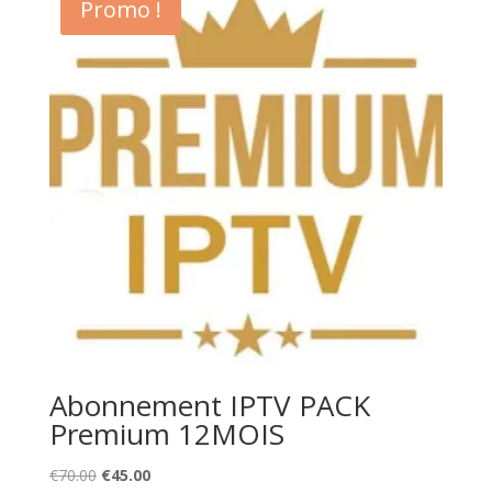
Promo !
Abonnement IPTV PACK
Premium 12MOIS
Original
Current
€
70.00
€
45.00