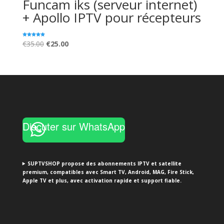
Funcam iks (serveur internet)
+ Apollo IPTV pour récepteurs
Note
Original
Current
€
35.00
€
25.00
5.00
sur 5
price
price
was:
is:
€35.00.
€25.00.
Discuter sur WhatsApp
SUPTVSHOP propose des abonnements IPTV et satellite
premium, compatibles avec Smart TV, Android, MAG, Fire Stick,
Apple TV et plus, avec activation rapide et support fiable.