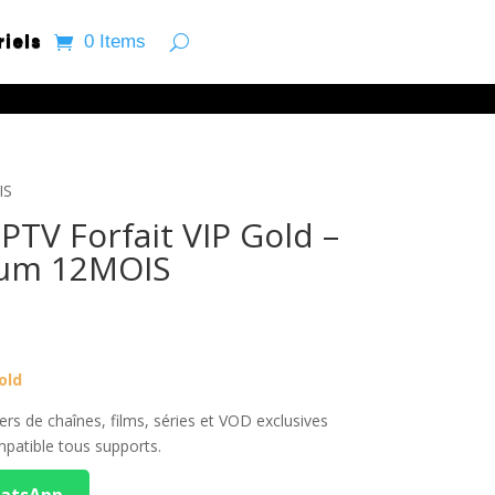
riels
0 Items
IS
TV Forfait VIP Gold –
ium 12MOIS
urrent
ice
0.00.
old
rs de chaînes, films, séries et VOD exclusives
mpatible tous supports.
hatsApp