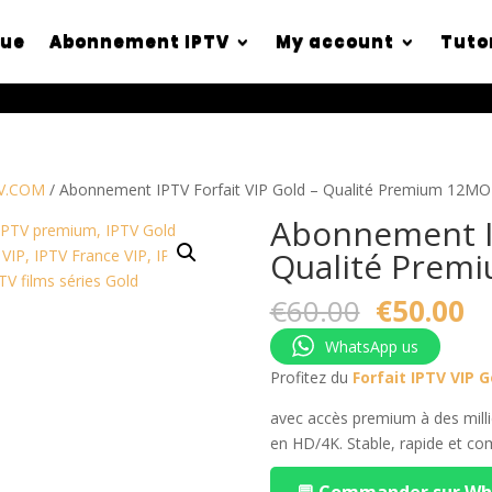
que
Abonnement IPTV
My account
Tuto
TV.COM
/ Abonnement IPTV Forfait VIP Gold – Qualité Premium 12MO
Abonnement IP
Qualité Prem
Original
C
€
60.00
€
50.00
price
pr
WhatsApp us
was:
is:
€60.00.
€5
Profitez du
Forfait IPTV VIP G
avec accès premium à des millie
en HD/4K. Stable, rapide et co
💬 Commander sur W