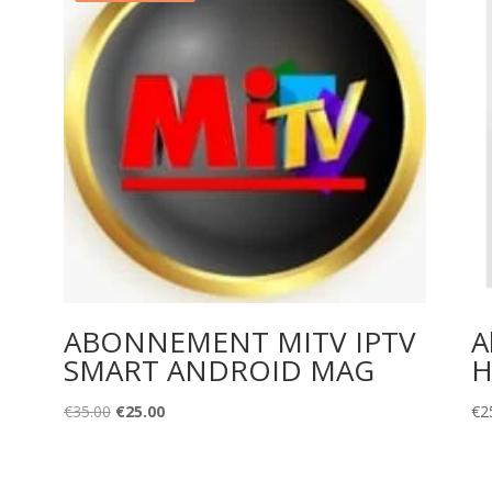
ABONNEMENT MITV IPTV
A
SMART ANDROID MAG
H
Original
Current
€
35.00
€
25.00
€
2
price
price
was:
is:
€35.00.
€25.00.