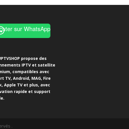
cuter sur WhatsApp
UPTVSHOP propose des
nnements IPTV et satellite
mium, compatibles avec
t TV, Android, MAG, Fire
k, Apple TV et plus, avec
vation rapide et support
le.
rvés .