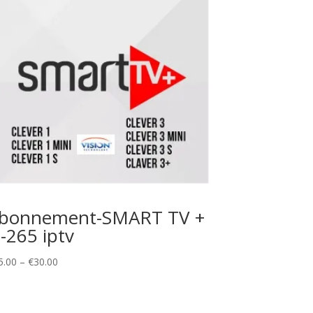
bonnement-SMART TV +
-265 iptv
Price
5.00
–
€
30.00
range:
€25.00
through