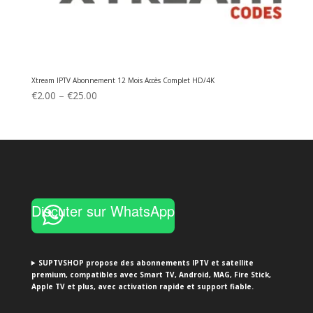
Xtream IPTV Abonnement 12 Mois Accès Complet HD/4K
Price
€
2.00
–
€
25.00
range:
€2.00
through
€25.00
Discuter sur WhatsApp
SUPTVSHOP propose des abonnements IPTV et satellite
premium, compatibles avec Smart TV, Android, MAG, Fire Stick,
Apple TV et plus, avec activation rapide et support fiable.