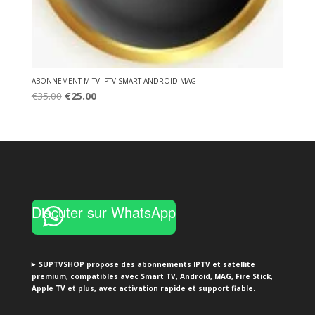
ABONNEMENT MITV IPTV SMART ANDROID MAG
Original
Current
€
35.00
€
25.00
price
price
was:
is:
€35.00.
€25.00.
Discuter sur WhatsApp
SUPTVSHOP propose des abonnements IPTV et satellite
premium, compatibles avec Smart TV, Android, MAG, Fire Stick,
Apple TV et plus, avec activation rapide et support fiable.