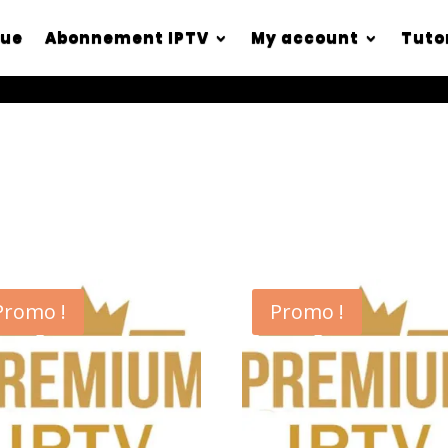
que
Abonnement IPTV
My account
Tuto
Promo !
Promo !