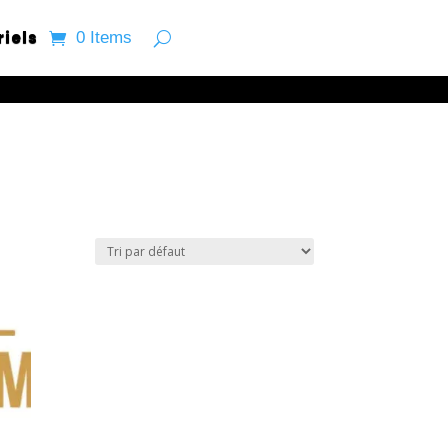
riels
0 Items