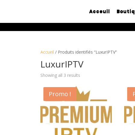
Acceuil
Bouti
Accueil
/ Produits identifiés “LuxurIPTV”
LuxurIPTV
Showing all 3 results
Promo !