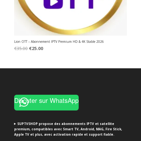
Lion OTT – Abonnement IPTV Premium HD & 4K Stable 2026
Original
Current
€
35.00
€
25.00
price
price
was:
is:
€35.00.
€25.00.
Discuter sur WhatsApp
SUPTVSHOP propose des abonnements IPTV et satellite
premium, compatibles avec Smart TV, Android, MAG, Fire Stick,
Apple TV et plus, avec activation rapide et support fiable.