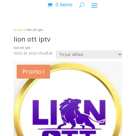
0 Items
Accueil
/ lion ott iptv
lion ott iptv
lion ott iptv
Voici le seul résultat
Promo !